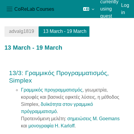
currently
Log
CoReLab Courses
using
in
Side panel
guest
Skip to main content
access
advalg1819
13 March - 19 March
13 March - 19 March
Section outline
13/3: Γραμμικός Προγραμματισμός,
Simplex
Γραμμικός προγραμματισμός
, γεωμετρία,
κορυφές και βασικές εφικτές λύσεις, η μέθοδος
Simplex,
δυϊκότητα στον γραμμικό
πρόγραμματισμό
.
Προτεινόμενη μελέτη:
σημειώσεις M. Goemans
και
μονογραφία H. Karloff
.