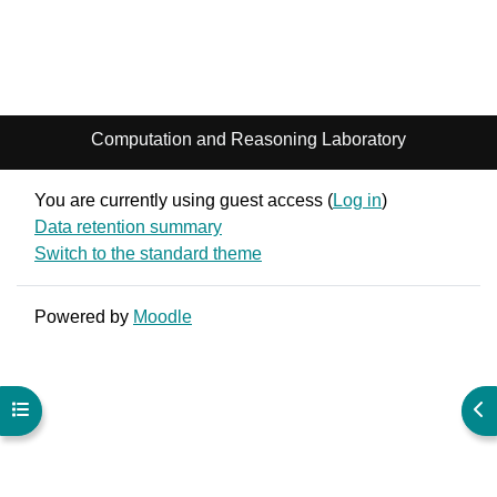
Computation and Reasoning Laboratory
You are currently using guest access (
Log in
)
Data retention summary
Switch to the standard theme
Powered by
Moodle
Open course index
Ope