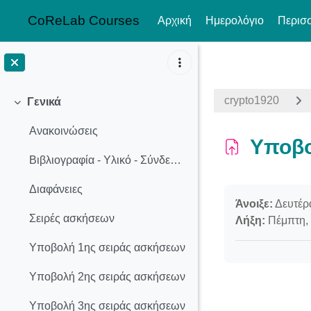
CoReLab Courses
Αρχική
Ημερολόγιο
Περισ
Μετάβαση στο κεντρικό περιεχόμενο
crypto1920
Γενικά
Σύμπτυξη
Ανακοινώσεις
Υποβο
Βιβλιογραφία - Υλικό - Σύνδεσμοι
Διαφάνειες
Απαιτήσεις ολ
Άνοιξε:
Δευτέρα
Σειρές ασκήσεων
Λήξη:
Πέμπτη, 
Υποβολή 1ης σειράς ασκήσεων
Υποβολή 2ης σειράς ασκήσεων
Υποβολή 3ης σειράς ασκήσεων