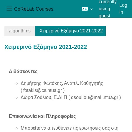
currently
Log
CoReLab Courses
using
in
Side panel
guest
Skip to main content
access
algorithms
Χειμερινό Εξάμηνο 2021-2022
Χειμερινό Εξάμηνο 2021-2022
Section outline
Διδάσκοντες
Δημήτρης Φωτάκης, Αναπλ. Καθηγητής
(
fotakis@cs.ntua.gr
)
Δώρα Σούλιου, Ε.ΔΙ.Π (
dsouliou@mail.ntua.gr
)
Επικοινωνία και Πληροφορίες
Μπορείτε να απευθύνετε τις ερωτήσεις σας στη