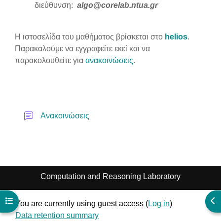
διεύθυνση:
algo@corelab.ntua.gr
Η ιστοσελίδα του μαθήματος βρίσκεται στο
helios
.
Παρακαλούμε να εγγραφείτε εκεί και να
παρακολουθείτε για
ανακοινώσεις
.
Forum
Ανακοινώσεις
Computation and Reasoning Laboratory
Open course index
Ope
You are currently using guest access (
Log in
)
Data retention summary