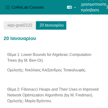
χρησιμοποιείτε
CoReLab Courses
πρόσβαση
Πλευρικός πίνακας
επισκέπτη
Μετάβαση στο κεντρικό περιεχόμενο
algo-grad2122
20 Ιανουαρίου
20 Ιανουαρίου
Section outline
Θέμα 1: Lower Bounds for Algebraic Computation
Trees (by M. Ben-Or).
Ομιλητής: Νικόλαος Αλέξανδρος Τσακαλωφάς.
Θέμα 2:
Fibonacci
Heaps
and
Their
Uses
in
Improved
Network
Optimization
Algorithms (by M. Fredman).
Ομιλητής: Μαρία Βρόντου.