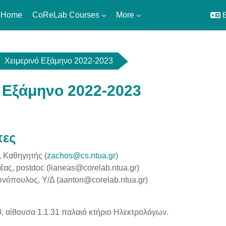
 Home
CoReLab Courses
More
E
Χειμερινό Εξάμηνο 2022-2023
 Εξάμηνο 2022-2023
utline
τες
, Καθηγητής (
zachos@cs.ntua.gr
)
ας, postdoc (lianeas@corelab.ntua.gr)
νόπουλος, Υ/Δ (aanton@corelab.ntua.gr)
, αίθουσα 1.1.31 παλαιό κτήριο Ηλεκτρολόγων.