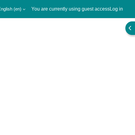
nglish ‎(en)‎
You are currently using guest access
Log in
Ope