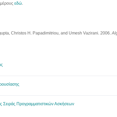
 μέρους
εδώ
.
upta, Christos H. Papadimitriou, and Umesh Vazirani. 2006.
Al
Forum
ις
Choice
ρουσίασης
Assignment
ς Σειράς Προγραμματιστικών Ασκήσεων