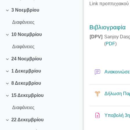
Link προπτυχιακού
3 Νοεμβρίου
Collapse
Διαφάνειες
Βιβλιογραφία
10 Νοεμβρίου
[DPV]
Sanjoy Dasg
Collapse
(
PDF
)
Διαφάνειες
24 Νοεμβρίου
Collapse
1 Δεκεμβρίου
Ανακοινώσε
Collapse
8 Δεκεμβρίου
Collapse
Δήλωση Πα
15 Δεκεμβρίου
Collapse
Διαφάνειες
Υποβολή 3η
22 Δεκεμβρίου
Collapse