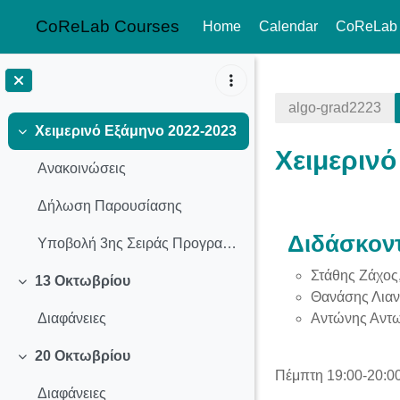
CoReLab Courses
Home
Calendar
CoReLab
Skip to main content
algo-grad2223
Χειμερινό Εξάμηνο 2022-2023
Collapse
Χειμερινό
Ανακοινώσεις
Δήλωση Παρουσίασης
Section o
Διδάσκον
Υποβολή 3ης Σειράς Προγραμματιστικών Ασκήσεων
Στάθης Ζάχος
13 Οκτωβρίου
Collapse
Θανάσης Λιανέ
Αντώνης Αντω
Διαφάνειες
20 Οκτωβρίου
Collapse
Πέμπτη 19:00-20:00
Διαφάνειες