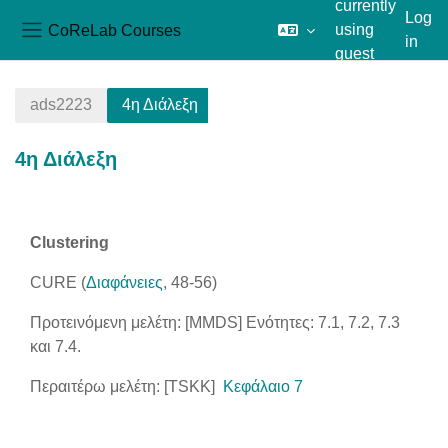
currently
Log
CoReLab Courses
using
in
Side panel
guest
Skip to main content
access
ads2223
4η Διάλεξη
4η Διάλεξη
Section outline
Clustering
CURE (
Διαφάνειες
, 48-56)
Προτεινόμενη μελέτη: [MMDS] Ενότητες: 7.1, 7.2, 7.3
και 7.4.
Περαιτέρω μελέτη: [TSKK]
Κεφάλαιο 7