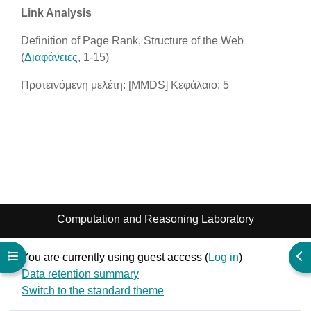
Link Analysis
Definition of Page Rank, Structure of the Web
(
Διαφάνειες
, 1-15)
Προτεινόμενη μελέτη: [MMDS] Κεφάλαιο: 5
Computation and Reasoning Laboratory
Open course index
Ope
You are currently using guest access (
Log in
)
Data retention summary
Switch to the standard theme