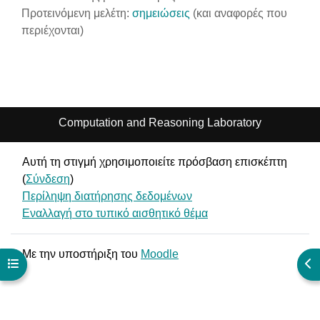
Προτεινόμενη μελέτη:
σημειώσεις
(και αναφορές που
περιέχονται)
Computation and Reasoning Laboratory
Αυτή τη στιγμή χρησιμοποιείτε πρόσβαση επισκέπτη
(
Σύνδεση
)
Περίληψη διατήρησης δεδομένων
Εναλλαγή στο τυπικό αισθητικό θέμα
Με την υποστήριξη του
Moodle
Άνοιγμα ευρετηρίου μαθήματος
Άν