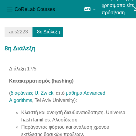
χρησιμοποιείτε
CoReLab Courses
πρόσβαση
Πλευρικός πίνακας
επισκέπτη
Μετάβαση στο κεντρικό περιεχόμενο
ads2223
8η Διάλεξη
8η Διάλεξη
Section outline
Διάλεξη 17/5
Κατακερματισμός (hashing)
(
διαφάνειες U. Zwick
, από
μάθημα Advanced
Algorithms
, Tel Aviv University):
Κλειστή και ανοιχτή διευθυνσιοδότηση. Universal
hash families. Αλυσίδωση.
Παράγοντας φόρτου και ανάλυση χρόνου
εκτέλεσης βασικών πράξεων.