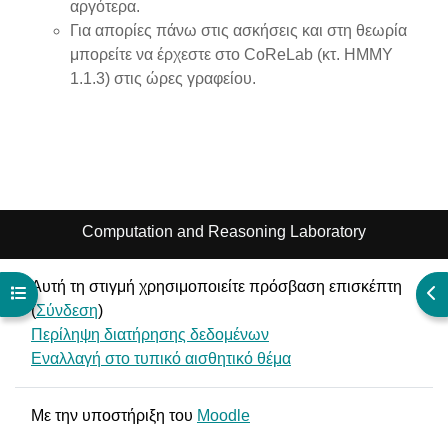
αργότερα.
Για απορίες πάνω στις ασκήσεις και στη θεωρία
μπορείτε να έρχεστε στο CoReLab (κτ. ΗΜΜΥ
1.1.3) στις ώρες γραφείου.
Computation and Reasoning Laboratory
Αυτή τη στιγμή χρησιμοποιείτε πρόσβαση επισκέπτη
Άνοιγμα ευρετηρίου μαθήματος
Άν
(
Σύνδεση
)
Περίληψη διατήρησης δεδομένων
Εναλλαγή στο τυπικό αισθητικό θέμα
Με την υποστήριξη του
Moodle