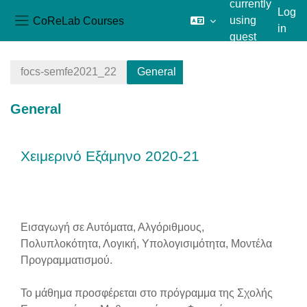
currently
Log
CoReLab Courses
using
in
Side panel
guest
Skip to main content
access
focs-semfe2021_22
General
General
Section outline
Χειμερινό Εξάμηνο 2020-21
Εισαγωγή σε Αυτόματα, Αλγόριθμους,
Πολυπλοκότητα, Λογική, Υπολογισιμότητα, Μοντέλα
Προγραμματισμού.
Το μάθημα προσφέρεται στο πρόγραμμα της Σχολής