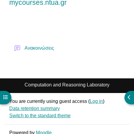
mycourses.ntua.gr
Forum
Ανακοινώσεις
Computation and Reasoning Laboratory
Open course index
Ope
You are currently using guest access (
Log in
)
Data retention summary
Switch to the standard theme
Powered by
Moodle