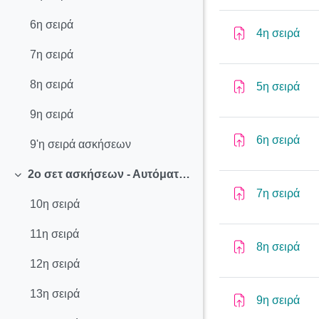
6η σειρά
Ass
4η σειρά
7η σειρά
8η σειρά
Ass
5η σειρά
9η σειρά
Ass
6η σειρά
9'η σειρά ασκήσεων
2ο σετ ασκήσεων - Αυτόματα και Τυπικές Γραμματικές
Collapse
Ass
7η σειρά
10η σειρά
11η σειρά
Ass
8η σειρά
12η σειρά
13η σειρά
Ass
9η σειρά