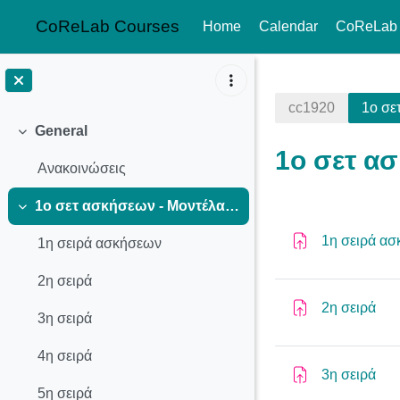
CoReLab Courses
Home
Calendar
CoReLab
Skip to main content
cc1920
1ο σε
General
Collapse
1ο σετ α
Ανακοινώσεις
1ο σετ ασκήσεων - Μοντέλα υπολογισμού
Section o
Collapse
1η σειρά α
1η σειρά ασκήσεων
2η σειρά
Ass
2η σειρά
3η σειρά
4η σειρά
Ass
3η σειρά
5η σειρά