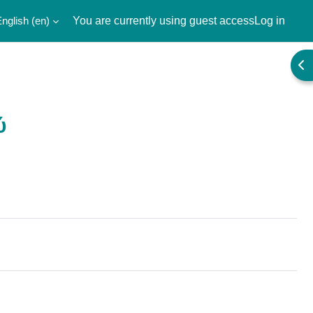
nglish ‎(en)‎
You are currently using guest access
Log in
Ope
ύ