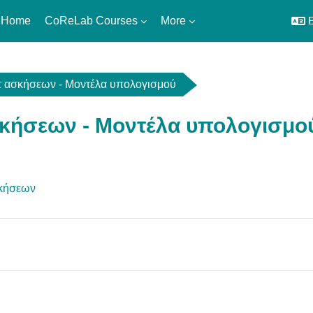
 Home
CoReLab Courses
More
E
τ ασκήσεων - Μοντέλα υπολογισμού
σκήσεων - Μοντέλα υπολογισμο
utline
Assignment
σκήσεων
ignment
ignment