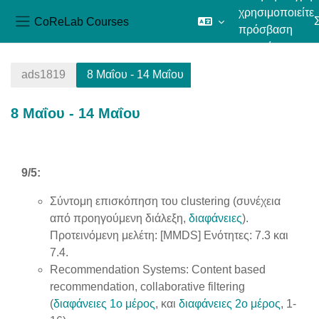
χρησιμοποιείτε
CoReLab Courses
πρόσβαση
Πλευρικός πίνακας
επισκέπτη
Μετάβαση στο κεντρικό περιεχόμενο
ads1819
8 Μαΐου - 14 Μαΐου
8 Μαΐου - 14 Μαΐου
Section outline
9/5:
Σύντομη επισκόπηση του clustering (συνέχεια
από προηγούμενη διάλεξη,
διαφάνειες
).
Προτεινόμενη μελέτη: [MMDS] Ενότητες: 7.3 και
7.4.
Recommendation Systems: Content based
recommendation, collaborative filtering
(
διαφάνειες 1ο μέρος
, και
διαφάνειες 2ο μέρος
, 1-