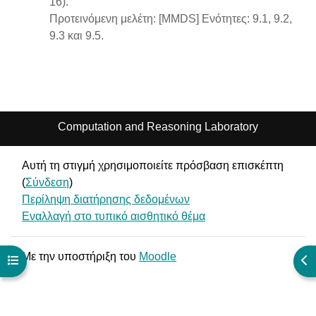
16).
Προτεινόμενη μελέτη: [MMDS] Ενότητες: 9.1, 9.2,
9.3 και 9.5.
Computation and Reasoning Laboratory
Αυτή τη στιγμή χρησιμοποιείτε πρόσβαση επισκέπτη
(
Σύνδεση
)
Περίληψη διατήρησης δεδομένων
Εναλλαγή στο τυπικό αισθητικό θέμα
Με την υποστήριξη του
Moodle
Άνοιγμα ευρετηρίου μαθήματος
Άν