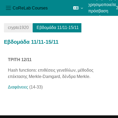
χρησιμοποιείτε
CoReLab Courses
πρόσβαση
Πλευρικός πίνακας
επισκέπτη
Μετάβαση στο κεντρικό περιεχόμενο
crypto1920
Εβδομάδα 11/11-15/11
Εβδομάδα 11/11-15/11
Section outline
ΤΡΙΤΗ 12/11
Hash functions: επιθέσεις γενεθλίων, μέθοδος
επέκτασης Merkle-Damgard, δένδρα Merkle.
Διαφάνειες
(14-33)