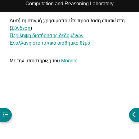
Computation and Reasoning Laboratory
Αυτή τη στιγμή χρησιμοποιείτε πρόσβαση επισκέπτη
(
Σύνδεση
)
Περίληψη διατήρησης δεδομένων
Εναλλαγή στο τυπικό αισθητικό θέμα
Με την υποστήριξη του
Moodle
Άνοιγμα ευρετηρίου μαθήματος
Άν