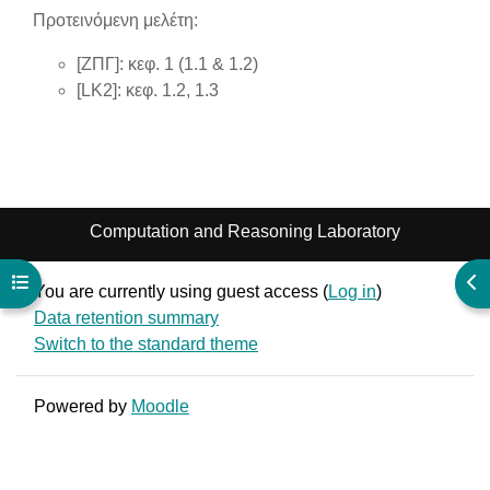
Προτεινόμενη μελέτη:
[ΖΠΓ]: κεφ. 1 (1.1 & 1.2)
[LK2]: κεφ. 1.2, 1.3
Computation and Reasoning Laboratory
Open course index
Ope
You are currently using guest access (
Log in
)
Data retention summary
Switch to the standard theme
Powered by
Moodle