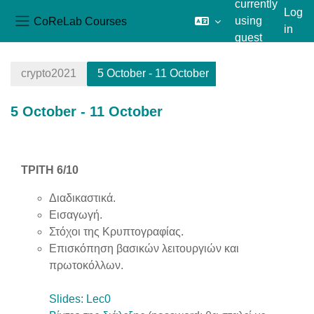
currently
Log
CoReLab Courses
using
in
Side panel
guest
Skip to main content
access
crypto2021
5 October - 11 October
5 October - 11 October
Section outline
ΤΡΙΤΗ 6/10
Διαδικαστικά.
Εισαγωγή.
Στόχοι της Κρυπτογραφίας.
Επισκόπηση βασικών λειτουργιών και
πρωτοκόλλων.
Slides: Lec0