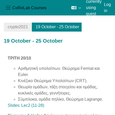
currently
Log
CoReLab Courses
using
in
Side panel
guest
Skip to main content
access
crypto2021
19 October - 25 October
19 October - 25 October
Section outline
ΤΡΙΤΗ 20/10
Αριθμητική υπολοίπων. Θεώρημα Fermat και
Euler.
Κινέζικο Θεώρημα Υπολοίπων (CRT).
Θεωρία ομάδων, τάξη στοιχείου και ομάδας,
κυκλικές ομάδες, γεννήτορες.
Σύμπλοκα, ομάδα πηλίκο, Θεώρημα Lagrange.
Slides: Lec2 (11-28)