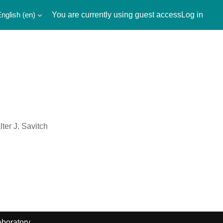
nglish ‎(en)‎
You are currently using guest access
Log in
ter J. Savitch
boratory