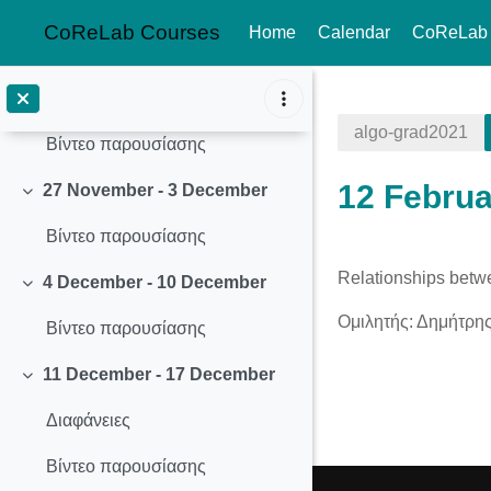
Διαφάνειες
CoReLab Courses
Home
Calendar
CoReLab
Βίντεο παρουσίασης
Skip to main content
20 November - 26 November
Collapse
algo-grad2021
Βίντεο παρουσίασης
12 Februa
27 November - 3 December
Collapse
Βίντεο παρουσίασης
Section o
Relationships betwe
4 December - 10 December
Collapse
Ομιλητής: Δημήτρη
Βίντεο παρουσίασης
11 December - 17 December
Collapse
Διαφάνειες
Βίντεο παρουσίασης