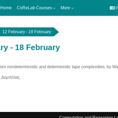
 Home
CoReLab Courses
More
E
12 February - 18 February
ry - 18 February
utline
en nondeterministic and deterministic tape complexities, by Wal
ς Δεμπέλας
Computation and Reasoning La