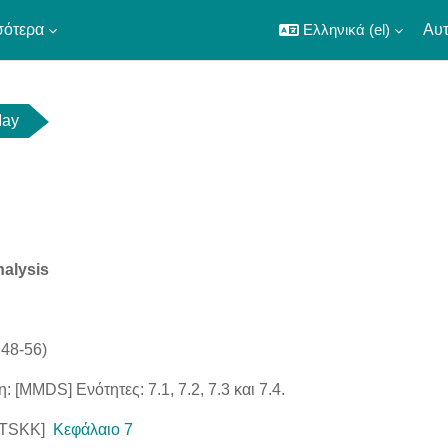
σότερα
Ελληνικά ‎(el)‎
Αυτ
May
utline
nalysis
 48-56)
: [MMDS] Ενότητες: 7.1, 7.2, 7.3 και 7.4.
 [TSKK]
Κεφάλαιο 7