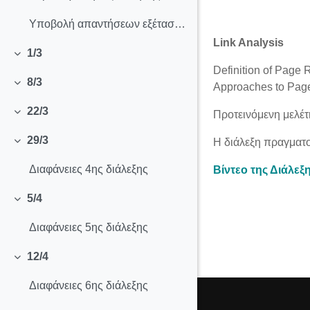
Υποβολή απαντήσεων εξέτασης 5/7/2021
Link Analysis
1/3
Σύμπτυξη
Definition of Page 
8/3
Approaches to Page 
Σύμπτυξη
22/3
Προτεινόμενη μελ
Σύμπτυξη
29/3
Η διάλεξη πραγματο
Σύμπτυξη
Διαφάνειες 4ης διάλεξης
Βίντεο της Διάλεξ
5/4
Σύμπτυξη
Διαφάνειες 5ης διάλεξης
12/4
Σύμπτυξη
Διαφάνειες 6ης διάλεξης