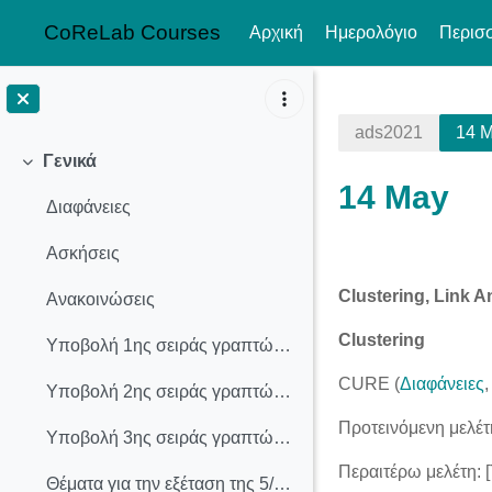
CoReLab Courses
Αρχική
Ημερολόγιο
Περισ
Μετάβαση στο κεντρικό περιεχόμενο
ads2021
14 
Γενικά
Σύμπτυξη
14 May
Διαφάνειες
Ασκήσεις
Section o
Clustering, Link A
Ανακοινώσεις
Clustering
Υποβολή 1ης σειράς γραπτών ασκήσεων
CURE (
Διαφάνειες
,
Υποβολή 2ης σειράς γραπτών ασκήσεων
Προτεινόμενη μελέτη
Υποβολή 3ης σειράς γραπτών ασκήσεων
Περαιτέρω μελέτη:
Θέματα για την εξέταση της 5/7/2021