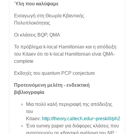
Ύλη που καλύψαμε
Εισαγωγή στη Θεωρία Κβαντικής
Πολυπλοκότητας
Οι κλάσεις BQP, QMA
Το πρόβλημα k-local Hamiltonian και η απόδειξη
του Kitaev ότι το k-local Hamiltonian είναι QMA-
complete
Εκδοχές του quantum PCP conjecture
Προτεινόμενη μελέτη - ενδεικτική
βιβλιογραφία
Μια πολύ καλή περιγραφή της απόδειξης
του
Kitaev:
http://theory.caltech.edu/~preskill/ph219/
Ένα survey paper για διάφορες κλάσεις που
αντιστοιχούν σε κβαντικά ανάλογα του NP :