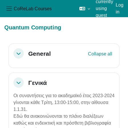
currently
Log
CoReLab Courses
using
in
Side panel
guest
Skip to main content
access
Quantum Computing
Section outline
General
Collapse all
Collapse
Γενικά
Collapse
Οι συναντήσεις για το ακαδημαϊκό έτος 2023-2024
γίνονται κάθε Τρίτη, 13:00-15:00, στην αίθουσα
1.1.31.
Εδώ θα ανακοινώνονται το πλάνο διαλέξεων
καθώς και ενδεικτική και πρόσθετη βιβλιογραφία