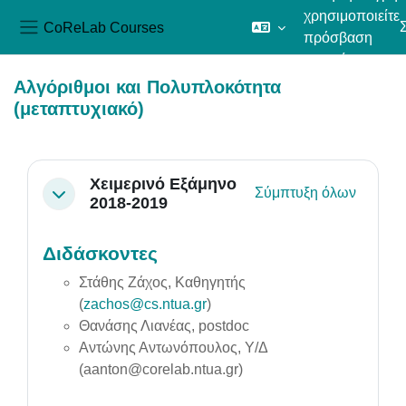
χρησιμοποιείτε
CoReLab Courses
πρόσβαση
Πλευρικός πίνακας
επισκέπτη
Μετάβαση στο κεντρικό περιεχόμενο
Αλγόριθμοι και Πολυπλοκότητα
(μεταπτυχιακό)
Section outline
Χειμερινό Εξάμηνο
Σύμπτυξη όλων
Σύμπτυξη
2018-2019
Διδάσκοντες
Στάθης Ζάχος, Καθηγητής
(
zachos@cs.ntua.gr
)
Θανάσης Λιανέας, postdoc
Αντώνης Αντωνόπουλος, Υ/Δ
(aanton@corelab.ntua.gr)