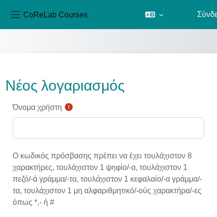
CoReLab Courses
Σύνδ
Πλευρικός πίνακας
Μετάβαση στο κεντρικό περιεχόμενο
Νέος λογαριασμός
Όνομα χρήστη
Ο κωδικός πρόσβασης πρέπει να έχει τουλάχιστον 8
χαρακτήρες, τουλάχιστον 1 ψηφίο/-α, τουλάχιστον 1
πεζό/-ά γράμμα/-τα, τουλάχιστον 1 κεφαλαίο/-α γράμμα/-
τα, τουλάχιστον 1 μη αλφαριθμητικό/-ούς χαρακτήρα/-ες
όπως *,- ή #