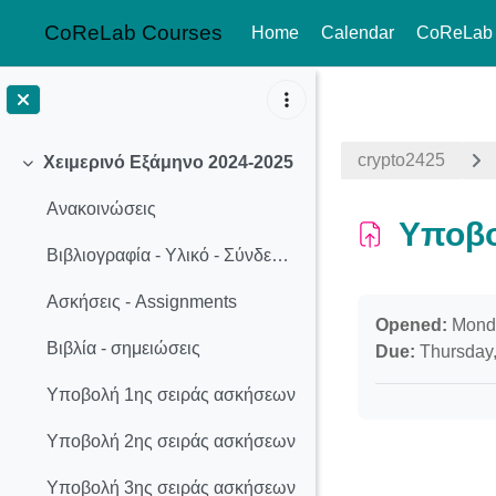
CoReLab Courses
Home
Calendar
CoReLab
Skip to main content
crypto2425
Χειμερινό Εξάμηνο 2024-2025
Collapse
Ανακοινώσεις
Υποβο
Βιβλιογραφία - Υλικό - Σύνδεσμοι
Ασκήσεις - Assignments
Completion req
Opened:
Monda
Βιβλία - σημειώσεις
Due:
Thursday,
Υποβολή 1ης σειράς ασκήσεων
Υποβολή 2ης σειράς ασκήσεων
Υποβολή 3ης σειράς ασκήσεων