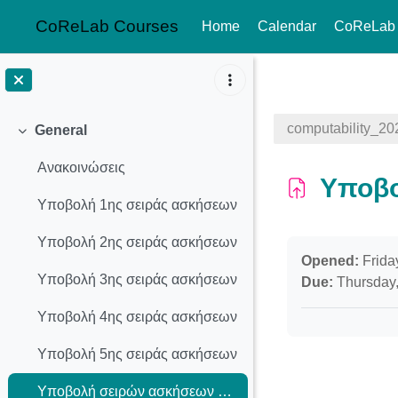
CoReLab Courses
Home
Calendar
CoReLab
Skip to main content
computability_2
General
Collapse
Ανακοινώσεις
Υποβο
Υποβολή 1ης σειράς ασκήσεων
Υποβολή 2ης σειράς ασκήσεων
Completion req
Opened:
Friday
Υποβολή 3ης σειράς ασκήσεων
Due:
Thursday,
Υποβολή 4ης σειράς ασκήσεων
Υποβολή 5ης σειράς ασκήσεων
Υποβολή σειρών ασκήσεων 6-9'