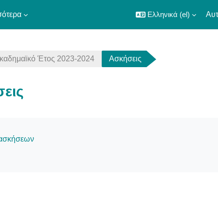
σότερα
Ελληνικά ‎(el)‎
Αυτ
καδημαϊκό Έτος 2023-2024
Ασκήσεις
εις
οκλήρωσης
 ασκήσεων