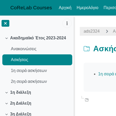
CoReLab Courses
Αρχική
Ημερολόγιο
Περισ
Μετάβαση στο κεντρικό περιεχόμενο
ads2324
Α
Ακαδημαϊκό Έτος 2023-2024
Σύμπτυξη
Ασκήσ
Ανακοινώσεις
Ασκήσεις
Απαιτήσεις ολ
1η σειρά ασκήσεων
1η σειρά
2η σειρά ασκήσεων
1η διάλεξη
Σύμπτυξη
2η Διάλεξη
Σύμπτυξη
3η Διάλεξη