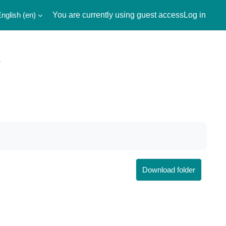
nglish ‎(en)‎
You are currently using guest access
Log in
Download folder