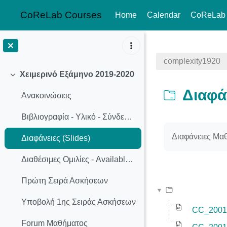
CoReLab Courses
Home
Calendar
CoReLab
Skip to main content
complexity1920
Χειμερινό Εξάμηνο 2019-2020
Collapse
Διαφάν
Ανακοινώσεις
Βιβλιογραφία - Υλικό - Σύνδεσμοι
Completion req
Διαφάνειες Μα
Διαφάνειες (Slides)
Διαθέσιμες Ομιλίες - Available Presentation Topics
Πρώτη Σειρά Ασκήσεων
Υποβολή 1ης Σειράς Ασκήσεων
CC_20012
Forum Μαθήματος