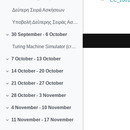
CC_2001
Δεύτερη Σειρά Ασκήσεων
Υποβολή Δεύτερης Σειράς Ασκήσεων
30 September - 6 October
Collapse
Turing Machine Simulator (created by Anthony Morphett)
7 October - 13 October
Collapse
14 October - 20 October
Collapse
21 October - 27 October
Collapse
28 October - 3 November
Collapse
4 November - 10 November
Collapse
11 November - 17 November
Collapse