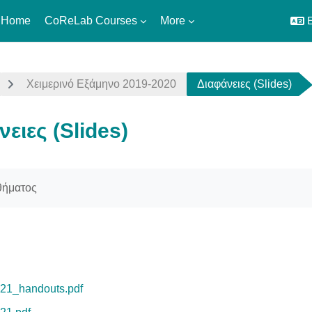
 Home
CoReLab Courses
More
E
Χειμερινό Εξάμηνο 2019-2020
Διαφάνειες (Slides)
ειες (Slides)
uirements
θήματος
1_handouts.pdf