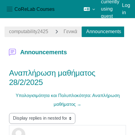
currently
Log
CoReLab Courses
using
in
Side panel
guest
Skip to main content
access
computability2425
Γενικά
Announcements
Announcements
Αναπλήρωση μαθήματος
28/2/2025
Υπολογισιμότητα και Πολυπλοκότητα: Αναπλήρωση
μαθήματος →
Display mode