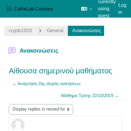
currently
Log
CoReLab Courses
using
in
Side panel
guest
Skip to main content
access
crypto1920
General
Ανακοινώσεις
Ανακοινώσεις
Αίθουσα σημερινού μαθήματος
← Ανάρτηση 2ης σειράς ασκήσεων
Μάθημα Τρίτης 22/10/2019 →
Display mode