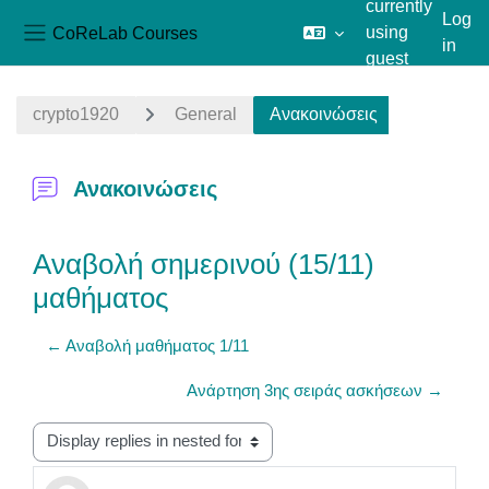
currently
Log
CoReLab Courses
using
in
Side panel
guest
Skip to main content
access
crypto1920
General
Ανακοινώσεις
Ανακοινώσεις
Αναβολή σημερινού (15/11)
μαθήματος
← Αναβολή μαθήματος 1/11
Ανάρτηση 3ης σειράς ασκήσεων →
Display mode