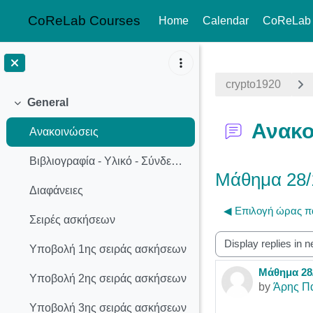
CoReLab Courses
Home
Calendar
CoReLab
Skip to main content
crypto1920
General
Collapse
Ανακο
Ανακοινώσεις
Βιβλιογραφία - Υλικό - Σύνδεσμοι
Μάθημα 28/1
Διαφάνειες
◀︎ Επιλογή ώρας π
Σειρές ασκήσεων
Display mode
Υποβολή 1ης σειράς ασκήσεων
Μάθημα 28/
Number of r
Υποβολή 2ης σειράς ασκήσεων
by
Άρης Π
Υποβολή 3ης σειράς ασκήσεων