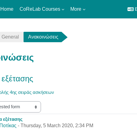
 Home
CoReLab Courses
More
E
General
Ανακοινώσεις
ινώσεις
 εξέτασης
ολής 4ης σειράς ασκήσεων
α εξέτασης
eplies: 0
Ποτίκας
-
Thursday, 5 March 2020, 2:34 PM