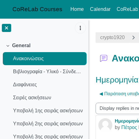
CoReLab Courses
Home
Calendar
CoReLab
Skip to main content
crypto1920
General
Collapse
Ανακο
Ανακοινώσεις
Βιβλιογραφία - Υλικό - Σύνδεσμοι
Ημερομηνία
Διαφάνειες
◀︎ Παράταση υποβ
Σειρές ασκήσεων
Display mode
Υποβολή 1ης σειράς ασκήσεων
Ημερομηνί
Number of r
Υποβολή 2ης σειράς ασκήσεων
by
Πέτρος 
Υποβολή 3ης σειράς ασκήσεων