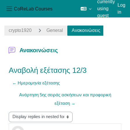
currently
Log
CoReLab Courses
using
in
Side panel
guest
Skip to main content
access
crypto1920
General
Ανακοινώσεις
Ανακοινώσεις
Αναβολή εξέτασης 12/3
← Ημερομηνία εξέτασης
Ανάρτηση 5ης σειράς ασκήσεων και προφορική
εξέταση →
Display mode