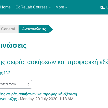
 Home
CoReLab Courses
More
E
General
Ανακοινώσεις
ινώσεις
ης σειράς ασκήσεων και προφορική εξ
ης 12/3
5ης σειράς ασκήσεων και προφορική εξέταση
eplies: 0
αγουρτζής
-
Monday, 20 July 2020, 1:18 AM