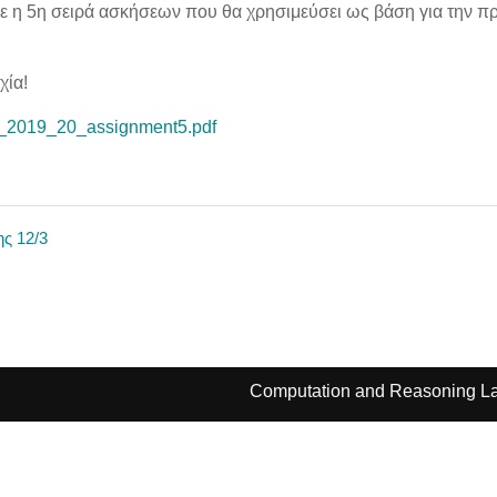
 η 5η σειρά ασκήσεων που θα χρησιμεύσει ως βάση για την προ
χία!
_2019_20_assignment5.pdf
ης 12/3
Computation and Reasoning La