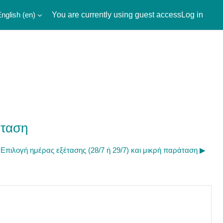
nglish ‎(en)‎
You are currently using guest access
Log in
έταση
Επιλογή ημέρας εξέτασης (28/7 ή 29/7) και μικρή παράταση ▶︎