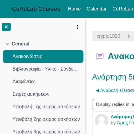
CoReLab Courses
Home
Calendar
CoReLab
Skip to main content
crypto1920
General
Collapse
Ανακο
Ανακοινώσεις
Βιβλιογραφία - Υλικό - Σύνδεσμοι
Ανάρτηση 5
Διαφάνειες
◀︎ Αναβολή εξέτασ
Σειρές ασκήσεων
Display mode
Υποβολή 1ης σειράς ασκήσεων
Ανάρτηση 
Number of r
Υποβολή 2ης σειράς ασκήσεων
by
Άρης Π
Υποβολή 3ης σειράς ασκήσεων