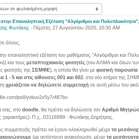
ης
στην Επαναληπτική Εξέταση "Αλγόριθμοι και Πολυπλοκότητα", Τε
παντήσεων: 0
ρης Φωτάκης
-
Πέμπτη, 27 Αυγούστου 2020, 10:30 AM
σε όλους,
 την επαναληπτική εξέταση του μαθήματος "Αλγόριθμοι και Πολ
ό) και τους
μεταπτυχιακούς φοιτητές
(του ΑΛΜΑ και όλων τω
ς φοιτητές της
ΣΕΜΦΕ
), η οποία θα γίνει με
φυσική παρουσία
α 1 - 5 και στις αίθουσες 001 και 002
, στο
νέο κτήριο της ΣΗ
αση
χ
ρειάζεται να δηλώσετε συμμετοχή
σε αυτή μέσω του ακ
odle.com/poll/yvkuv2x5y7r467bv
α σας, στο
doodle
, θα πρέπει να δηλώσετε τον
Αριθμό Μητρώ
 χαρακτήρες). Π.χ., 03116999 - Φωτάκης Δημήτρης.
ις συμμετοχής πρέπει να έχουν ολοκληρωθεί μέχρι
τα μεσάνυχ
ακοινώσουμε
(με αντίστοιχη ανακοίνωση, μέχρι
τα μεσάνυχτα