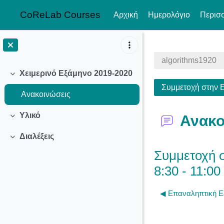
CoReLab Courses
Αρχική
Ημερολόγιο
Περισ
Μετάβαση στο κεντρικό περιεχόμενο
algorithms1920
Χειμερινό Εξάμηνο 2019-2020
Σύμπτυξη
Συμμετοχή στην Ε
Ανακοινώσεις
Υλικό
Ανακο
Σύμπτυξη
Διαλέξεις
Σύμπτυξη
Συμμετοχή σ
8:30 - 11:0
◀︎ Επαναληπτική Εξ