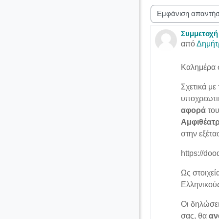
Λειτουργία εμφάνισ
Συμμετοχή 
Αριθμός α
από
Δημήτ
Καλημέρα 
Σχετικά με
υποχρεωτικ
αφορά
του
Α
μφιθέατρ
στην εξέτ
https://do
Ως στοιχεί
Ελληνικούς
Οι δηλώσε
σας, θα
αν