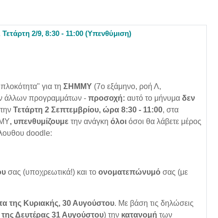
τάρτη 2/9, 8:30 - 11:00 (Υπενθύμιση)
υπλοκότητα" για τη
ΣΗΜΜΥ
(7ο εξάμηνο, ροή Λ,
ν άλλων προγραμμάτων -
προσοχή:
αυτό το μήνυμα
δεν
την
Τ
ετάρτη 2 Σεπτεμβρίου, ώρα 8:30 - 11:00
, στα
ΜΜΥ
, υ
πενθυμίζουμε
την ανάγκη
όλοι
όσοι θα λάβετε μέρος
όλουθου
doodle
:
ου
σας (υποχρεωτικά!) και το
ονοματεπώνυμό
σας (με
τα της Κυριακής, 30 Αυγούστου
. Με βάση τις δηλώσεις
 της Δευτέρας 31 Αυγούστου
) την
κατανομή
των