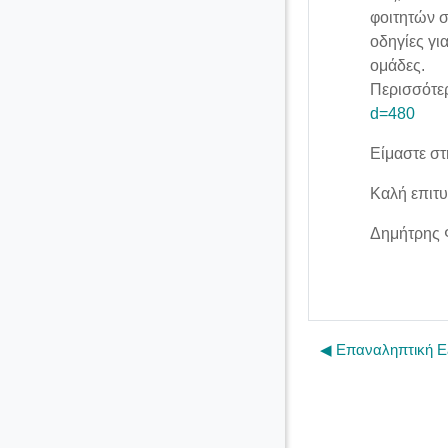
φοιτητών σ
οδηγίες γι
ομάδες.
Περισσότερ
d=480
Είμαστε στ
Καλή επιτυ
Δημήτρης 
◀︎ Επαναληπτική Εξ