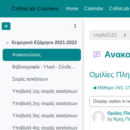
CoReLab Courses
Home
Calendar
CoReLab
Skip to main content
crypto2122
Χειμερινό Εξάμηνο 2021-2022
Collapse
Ανακο
Ανακοινώσεις
Βιβλιογραφία - Υλικό - Σύνδεσμοι
Ομιλίες Πλη
Σειρές ασκήσεων
◀︎ Μάθημα 14/1: 17
Υποβολή 1ης σειράς ασκήσεων
Display mode
Υποβολή 2ης σειράς ασκήσεων
Ομιλίες Πλ
Number of r
Υποβολή 3ης σειράς ασκήσεων
by
Άρης Π
Υποβολή 4ης σειράς ασκήσεων