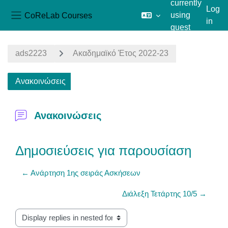
currently
Log
CoReLab Courses
using
in
Side panel
guest
Skip to main content
access
ads2223
Ακαδημαϊκό Έτος 2022-23
Ανακοινώσεις
Ανακοινώσεις
Δημοσιεύσεις για παρουσίαση
← Ανάρτηση 1ης σειράς Ασκήσεων
Διάλεξη Τετάρτης 10/5 →
Display mode