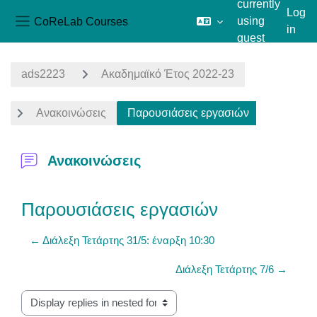
currently
Log
CoReLab Courses
using
in
Side panel
guest
Skip to main content
access
ads2223
Ακαδημαϊκό Έτος 2022-23
Ανακοινώσεις
Παρουσιάσεις εργασιών
Ανακοινώσεις
Παρουσιάσεις εργασιών
← Διάλεξη Τετάρτης 31/5: έναρξη 10:30
Διάλεξη Τετάρτης 7/6 →
Display mode