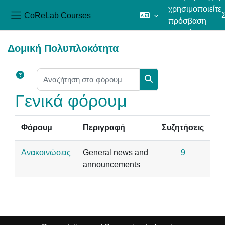
χρησιμοποιείτε
CoReLab Courses
πρόσβαση
Πλευρικός πίνακας
επισκέπτη
Μετάβαση στο κεντρικό περιεχόμενο
Δομική Πολυπλοκότητα
Αναζήτηση στα φόρουμ
Αναζήτηση στα φόρου
Γενικά φόρουμ
Φόρουμ
Περιγραφή
Συζητήσεις
Ανακοινώσεις
General news and
9
announcements