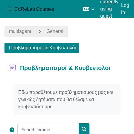
currently
Log
CoReLab Courses
using
in
Side panel
guest
Skip to main content
access
multiagent
General
Προβληματισμοί & Κουβεντολόι
Προβληματισμοί & Κουβεντολόι
Completion requirements
Εδώ παραθέτουμε προβληματισμούς μας και
γενικώς ζητήματα που θα θέλαμε να
κουβεντιάσουμε
Search forums