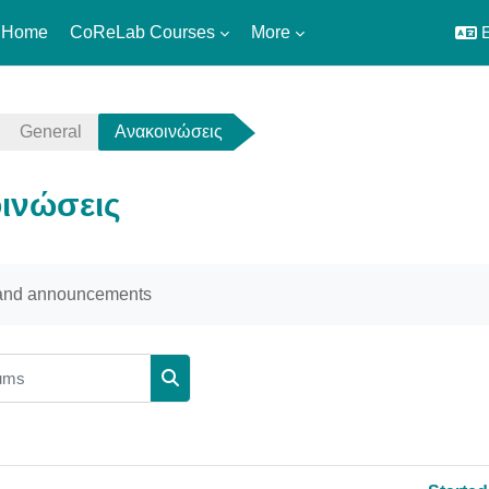
 Home
CoReLab Courses
More
E
General
Ανακοινώσεις
ινώσεις
uirements
and announcements
ms
Search forums