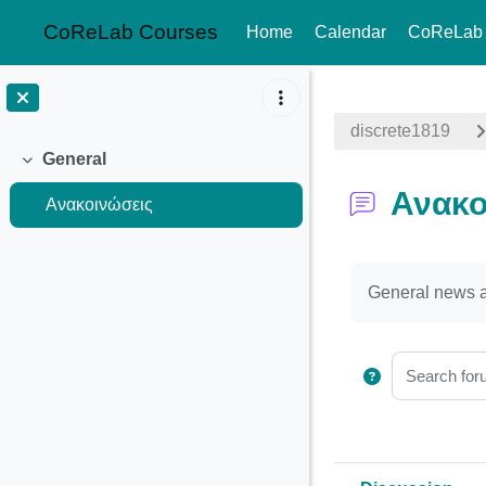
CoReLab Courses
Home
Calendar
CoReLab
Skip to main content
discrete1819
General
Collapse
Ανακο
Ανακοινώσεις
Completion req
General news 
Search foru