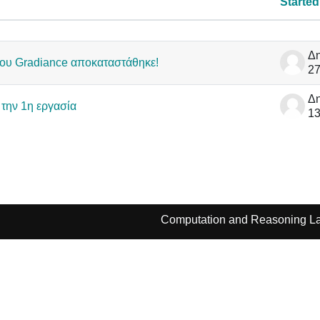
Started
ussions. Showing 2 of 2 discussions
του Gradiance αποκαταστάθηκε!
27
την 1η εργασία
13
Computation and Reasoning La