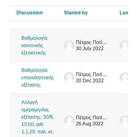
Discussion
Started by
Last po
Status
List of discussions. Showing 4 of 4
Βαθμολογία
Πέτρος Ποτίκας
κανονικής
30 July 2022
30
εξεταστικής
Βαθμολογία
Πέτρος Ποτίκας
επαναληπτικής
20 Dec 2022
20
εξέτασης
Αλλαγή
ημερομηνίας
εξέτασης: 30/9,
Πέτρος Ποτίκας
26 Aug 2022
26
15:00, αιθ.
1.1.29, παλ. κτ.