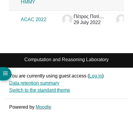
ΗΜΜΥ
Πέτρος Ποτίκας
ACAC 2022
29 July 2022
29
Computation and Reasoning Laboratory
Open course index
You are currently using guest access (
Log in
)
Data retention summary
Switch to the standard theme
Powered by
Moodle