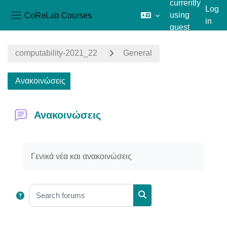
currently
Log
CoReLab Courses
using
in
Side panel
guest
Skip to main content
access
computability-2021_22
General
Ανακοινώσεις
Ανακοινώσεις
Completion requirements
Γενικά νέα και ανακοινώσεις
Search forums
Search forums