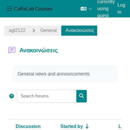
currently
Log
CoReLab Courses
using
in
Side panel
guest
Skip to main content
access
agt2122
General
Ανακοινώσεις
Ανακοινώσεις
Completion requirements
General news and announcements
Search forums
Search forums
Discussion
Started by
Last 