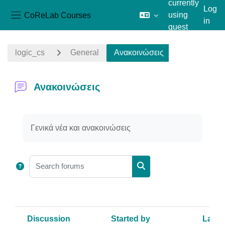
currently
Log
CoReLab Courses
using
in
Side panel
guest
Skip to main content
access
logic_cs
General
Ανακοινώσεις
Ανακοινώσεις
Completion requirements
Γενικά νέα και ανακοινώσεις
Search forums
Search forums
Discussion
Started by
Last 