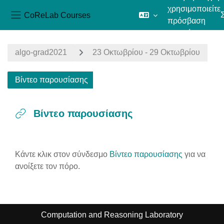
χρησιμοποιείτε
CoReLab Courses
πρόσβαση
Πλευρικός πίνακας
επισκέπτη
Μετάβαση στο κεντρικό περιεχόμενο
algo-grad2021
23 Οκτωβρίου - 29 Οκτωβρίου
Βίντεο παρουσίασης
Βίντεο παρουσίασης
Απαιτήσεις ολοκλήρωσης
Κάντε κλικ στον σύνδεσμο
Βίντεο παρουσίασης
για να
ανοίξετε τον πόρο.
Computation and Reasoning Laboratory