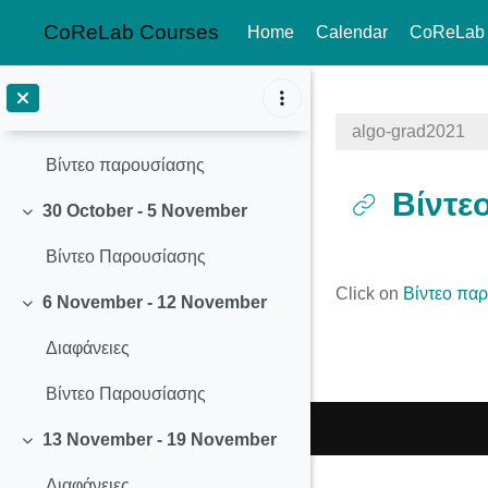
Διαφάνειες
CoReLab Courses
Home
Calendar
CoReLab
Βίντεο διάλεξης
Skip to main content
23 October - 29 October
Collapse
algo-grad2021
Βίντεο παρουσίασης
Βίντε
30 October - 5 November
Collapse
Βίντεο Παρουσίασης
Completion req
Click on
Βίντεο πα
6 November - 12 November
Collapse
Διαφάνειες
Βίντεο Παρουσίασης
13 November - 19 November
Collapse
Διαφάνειες