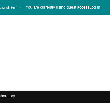
nglish ‎(en)‎
You are currently using guest access
Log in
boratory