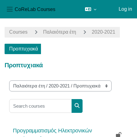
CoReLab Courses
Log in
Side panel
Skip to main content
Courses
Παλαιότερα έτη
2020-2021
Προπτυχιακά
Προπτυχιακά
Course categories
Search courses
Search courses
Προγραμματισμός Ηλεκτρονικών