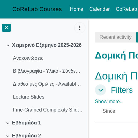
CoReLab Courses
Home
Calendar
CoReLab
Skip to main content
Recent activity
Χειμερινό Εξάμηνο 2025-2026
Collapse
Δομική Π
Ανακοινώσεις
Βιβλιογραφία - Υλικό - Σύνδεσμοι
Δομική Π
Διαθέσιμες Ομιλίες - Available Presentation Topics
Filters
Filters
Filters
Lecture Slides
Show more...
Fine-Grained Complexity Slides (latest dev version)
Since
Εβδομάδα 1
Collapse
Εβδομάδα 2