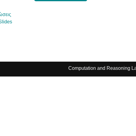
ώσεις
Slides
Computation and Reasoning La