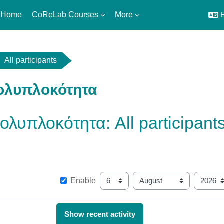
 Home
CoReLab Courses
More
E
All participants
ολυπλοκότητα
ολυπλοκότητα: All participant
Since
Day
Month
Ye
Enable