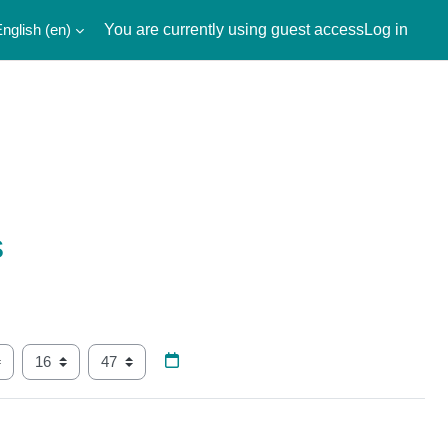
nglish ‎(en)‎
You are currently using guest access
Log in
s
ar
Hour
Minute