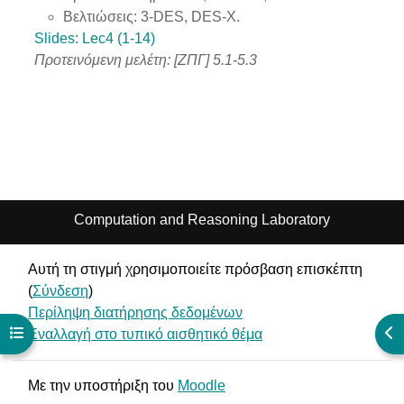
Βελτιώσεις: 3-DES, DES-X.
Slides: Lec4 (1-14)
Προτεινόμενη μελέτη: [ΖΠΓ] 5.1-5.3
Computation and Reasoning Laboratory
Αυτή τη στιγμή χρησιμοποιείτε πρόσβαση επισκέπτη
(
Σύνδεση
)
Περίληψη διατήρησης δεδομένων
Άνοιγμα ευρετηρίου μαθήματος
Άν
Εναλλαγή στο τυπικό αισθητικό θέμα
Με την υποστήριξη του
Moodle