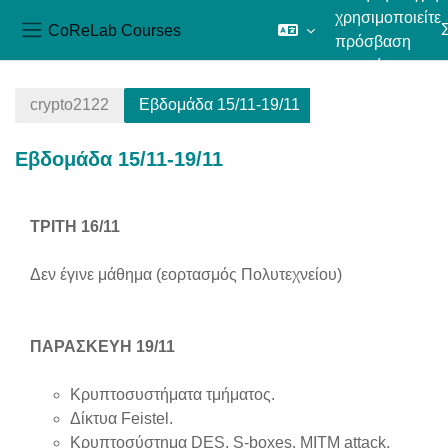
χρησιμοποιείτε
CoReLab Courses
πρόσβαση
Πλευρικός πίνακας
επισκέπτη
Μετάβαση στο κεντρικό περιεχόμενο
crypto2122
Εβδομάδα 15/11-19/11
Εβδομάδα 15/11-19/11
Section outline
ΤΡΙΤΗ 16/11
Δεν έγινε μάθημα (εορτασμός Πολυτεχνείου)
ΠΑΡΑΣΚΕΥΗ 19/11
Κρυπτοσυστήματα τμήματος.
Δίκτυα Feistel.
Κρυπτοσύστημα DES, S-boxes, MITM attack.