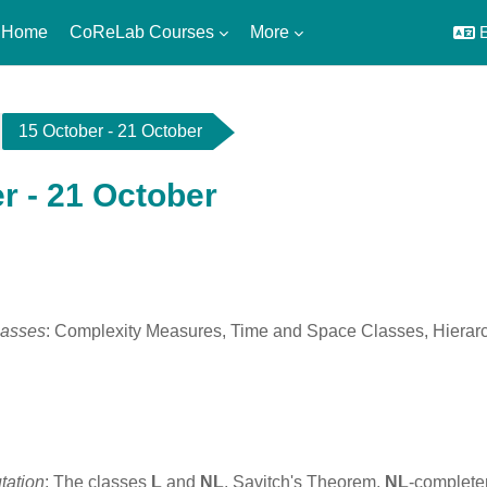
 Home
CoReLab Courses
More
E
15 October - 21 October
r - 21 October
utline
lasses
: Complexity Measures, Time and Space Classes, Hierarc
ation
: The classes
L
and
NL
, Savitch's Theorem,
NL
-complete