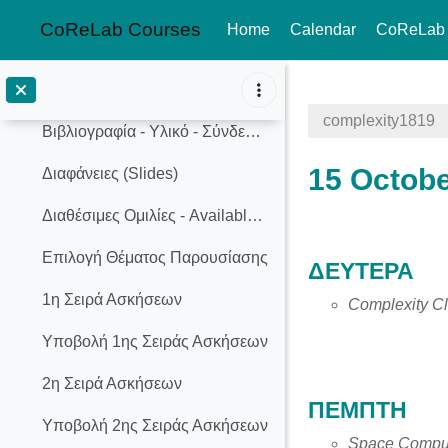
CoReLab Courses
Home
Calendar
CoReLab
Χειμερινό Εξάμηνο 2018-2019
Collapse
Skip to main content
Ανακοινώσεις
complexity1819
Βιβλιογραφία - Υλικό - Σύνδεσμοι
15 Octobe
Διαφάνειες (Slides)
Διαθέσιμες Ομιλίες - Available Presentation Topics
Section o
Επιλογή Θέματος Παρουσίασης
ΔΕΥΤΕΡΑ
1η Σειρά Ασκήσεων
Complexity C
Υποβολή 1ης Σειράς Ασκήσεων
2η Σειρά Ασκήσεων
ΠΕΜΠΤΗ
Υποβολή 2ης Σειράς Ασκήσεων
Space Comput