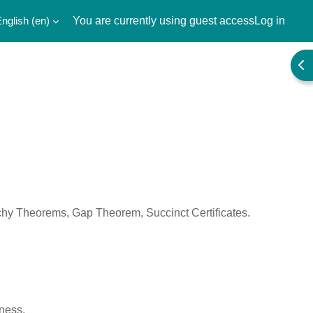
nglish ‎(en)‎
You are currently using guest access
Log in
Ope
hy Theorems, Gap Theorem, Succinct Certificates.
ness.