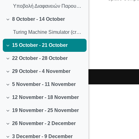
Υποβολή Διαφανειών Παρουσιάσεων
8 October - 14 October
Collapse
Turing Machine Simulator (created by Anthony Morphett)
15 October - 21 October
Collapse
22 October - 28 October
Collapse
29 October - 4 November
Collapse
5 November - 11 November
Collapse
12 November - 18 November
Collapse
19 November - 25 November
Collapse
26 November - 2 December
Collapse
3 December - 9 December