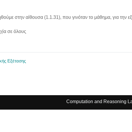
θούμε στην αίθουσα (1.1.31), που γινόταν το μάθημα, για την ε
χία σε όλους
ικής Εξέτασης
Computation and Reasoning La