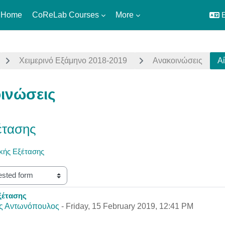
 Home
CoReLab Courses
More
E
Χειμερινό Εξάμηνο 2018-2019
Ανακοινώσεις
Α
ινώσεις
έτασης
ικής Εξέτασης
ξέτασης
eplies: 0
ς Αντωνόπουλος
-
Friday, 15 February 2019, 12:41 PM