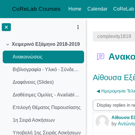
CoReLab Courses
Home
Calendar
CoReLab
Skip to main content
complexity1819
Χειμερινό Εξάμηνο 2018-2019
Collapse
Ανακο
Ανακοινώσεις
Βιβλιογραφία - Υλικό - Σύνδεσμοι
Αίθουσα Εξ
Διαφάνειες (Slides)
◀︎ Ημερομηνία Τελ
Διαθέσιμες Ομιλίες - Available Presentation Topics
Display mode
Επιλογή Θέματος Παρουσίασης
Αίθουσα Ε
Number of r
1η Σειρά Ασκήσεων
by
Αντώνη
Υποβολή 1ης Σειράς Ασκήσεων