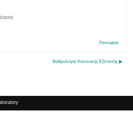
ξέταση!
Permalink
Βαθμολογία Κανονικής Εξέτασης ▶︎
boratory