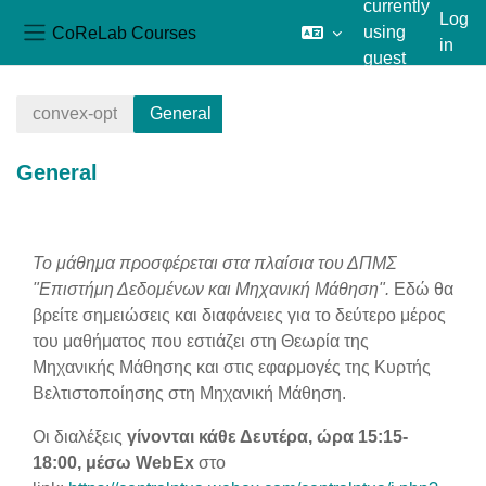
currently
Log
CoReLab Courses
using
in
Side panel
guest
Skip to main content
access
convex-opt
General
General
Section outline
Το μάθημα προσφέρεται στα πλαίσια του ΔΠΜΣ
"Επιστήμη Δεδομένων και Μηχανική Μάθηση".
Εδώ θα
βρείτε σημειώσεις και διαφάνειες για το δεύτερο μέρος
του μαθήματος που εστιάζει στη Θεωρία της
Μηχανικής Μάθησης και στις εφαρμογές της Κυρτής
Βελτιστοποίησης στη Μηχανική Μάθηση.
Οι διαλέξεις
γίνονται κάθε Δευτέρα, ώρα 15:15-
18:00, μέσω WebEx
στο