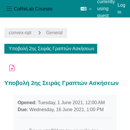
currently
Log
CoReLab Courses
using
in
Side panel
guest
Skip to main content
access
convex-opt
General
Υποβολή 2ης Σειράς Γραπτών Ασκήσεων
Υποβολή 2ης Σειράς Γραπτών Ασκήσεων
Completion requirements
Opened:
Tuesday, 1 June 2021, 12:00 AM
Due:
Wednesday, 16 June 2021, 1:00 PM