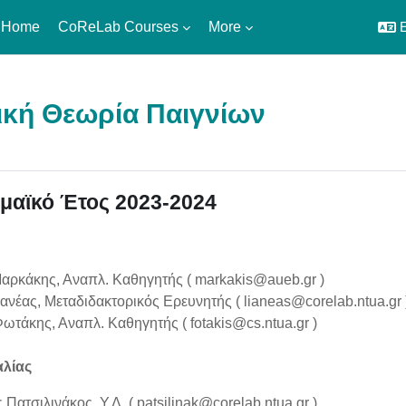
 Home
CoReLab Courses
More
E
ική Θεωρία Παιγνίων
utline
μαϊκό Έτος 2023-2024
αρκάκης, Αναπλ. Καθηγητής (
markakis@aueb.gr
)
ανέας, Μεταδιδακτορικός Ερευνητής (
lianeas@corelab.ntua.gr
ωτάκης, Αναπλ. Καθηγητής (
fotakis@cs.ntua.gr
)
λίας
 Πατσιλινάκος, Υ.Δ. (
patsilinak@corelab.ntua.gr
)