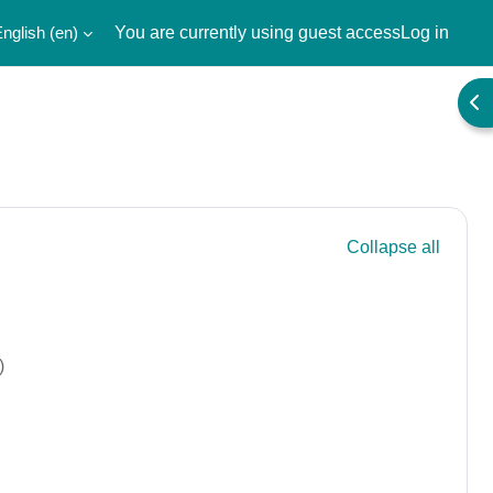
nglish ‎(en)‎
You are currently using guest access
Log in
Ope
Collapse all
)