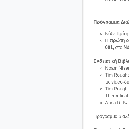
Πρόγραμμα Δια
Κάθε
Τρίτη
Η
πρώτη δ
001,
στο
Νέ
Ενδεικτική Βιβλ
Noam Nisan
Tim Rough
τις video-δ
Tim Rough
Theoretical
Anna R. Kar
Πρόγραμμα διαλέ