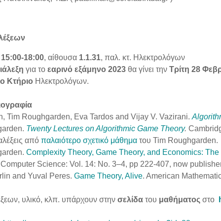
λέξεων
 15:00-18:00
, αίθουσα
1.1.31
, παλ. κτ. Ηλεκτρολόγων
ιάλεξη
για το
εαρινό εξάμηνο 2023
θα γίνει την
Τρίτη 28 Φεβρ
ο Κτήριο
Ηλεκτρολόγων.
ιογραφία
, Tim Roughgarden, Eva Tardos and Vijay V. Vazirani.
Algorit
garden.
Twenty Lectures on Algorithmic Game Theory
.
Cambridge
ιαλέξεις από
παλαιότερο σχετικό μάθημα
του Tim Roughgarden.
garden.
Complexity Theory, Game Theory, and Economics: The
 Computer Science: Vol. 14: No. 3–4, pp 222-407, now publisher
lin and Yuval Peres.
Game Theory, Alive
. American Mathematic
ξεων, υλικό, κλπ. υπάρχουν στην
σελίδα
του
μαθήματος
στο