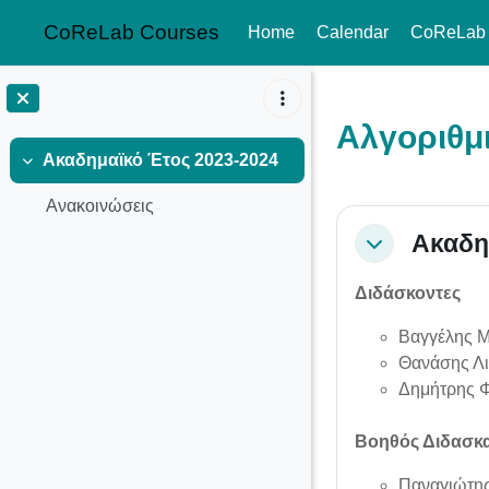
CoReLab Courses
Home
Calendar
CoReLab
Skip to main content
Αλγοριθμ
Ακαδημαϊκό Έτος 2023-2024
Collapse
Ανακοινώσεις
Section o
Ακαδη
Collapse
Διδάσκοντες
Βαγγέλης Μ
Θανάσης Λι
Δημήτρης Φ
Βοηθός Διδασκα
Παναγιώτης